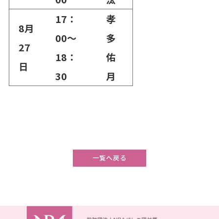
17：
孝
8月
00～
多
27
18：
佑
日
30
月
一覧へ戻る