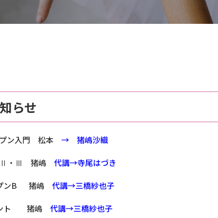
お知らせ
オープン入門 松本
→ 猪嶋沙織
 初級Ⅱ・Ⅲ 猪嶋
代講→寺尾はづき
プンB 猪嶋
代講→三橋紗也子
アント 猪嶋
代講→三橋紗也子