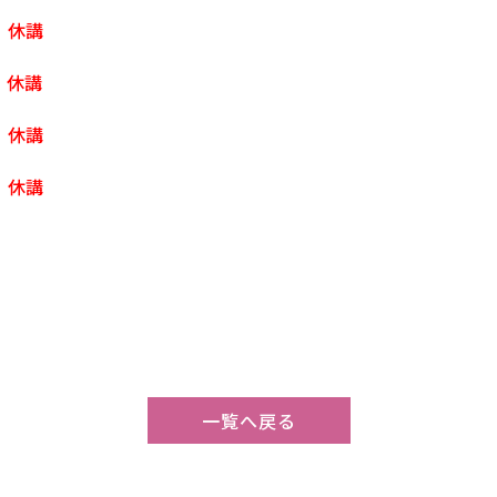
エ
休講
門
休講
ス
休講
ス
休講
一覧へ戻る