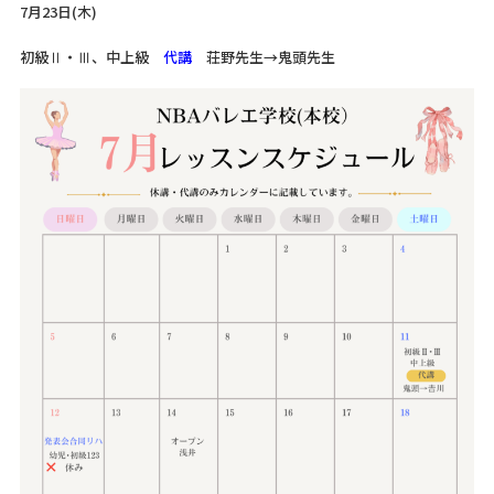
7月23日(木)
初級Ⅱ・Ⅲ、中上級
代講
荘野先生→鬼頭先生