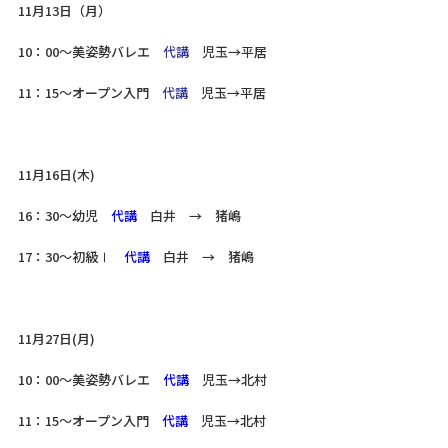
11月13日（月）
10：00～美姿勢バレエ
代講
児玉→平居
11：15～オープン入門
代講
児玉→平居
11月16日(木)
16：30～幼児
代講
白井 → 猪嶋
17：30～初級Ⅰ
代講
白井 → 猪嶋
11月27日(月)
10：00～美姿勢バレエ
代講
児玉→北村
11：15～オープン入門
代講
児玉→北村