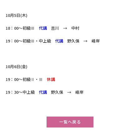
10月5日(木)
18：00～初級Ⅲ
代講
吉川 → 中村
19：00～初級Ⅲ・中上級
代講
野久保 → 峰岸
10月6日(金)
19：00～初級Ⅱ・Ⅲ
休講
19：30～中上級
代講
野久保 → 峰岸
一覧へ戻る